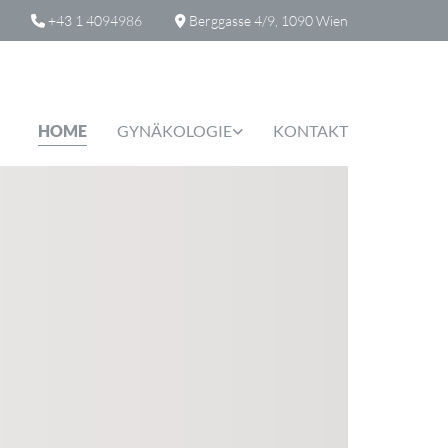
+43 1 4094986
Berggasse 4/9, 1090 Wien


HOME
GYNÄKOLOGIE
KONTAKT