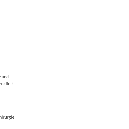
e und
enklinik
hirurgie