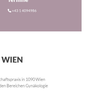
+43 1 4094986

0 WIEN
chaftspraxis in 1090 Wien
n den Bereichen Gynäkologie