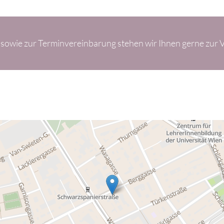
 sowie zur Terminvereinbarung stehen wir Ihnen gerne zur V