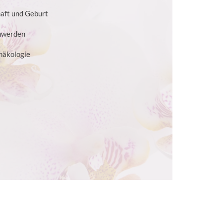
aft und Geburt
hwerden
näkologie