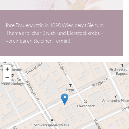
Ihre Frauenärztin in 1090 Wien berät Sie zum
Thema erblicher Brust- und Eierstockkrebs –
vereinbaren Sie einen Termin!